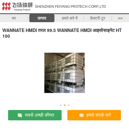
SHENZHEN FEIYANG PROTECH CORP.,LTD
घर
उत्पाद
हमारे बारे में
फ़ैक्टरी टूर
>>
WANNATE HMDI तरल 99.5 WANNATE HMDI आइसोसाइनेट HT
100
सबसे अच्छी कीमत
हमसे संपर्क करें