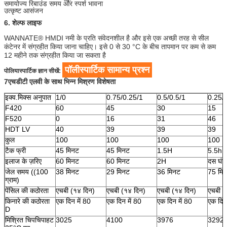
समायोज्य रिबाउंड समय और स्पर्श भावना
उत्कृष्ट आसंजन
6. शेल्फ लाइफ
WANNATE® HMDI नमी के प्रति संवेदनशील है और इसे एक अच्छी तरह से सील
कंटेनर में संग्रहीत किया जाना चाहिए। इसे 0 से 30 °C के बीच तापमान पर कम से कम
12 महीने तक संग्रहीत किया जा सकता है
पॉलीस्पार्टिक सामान्य प्रश्न
पोलियास्पार्टिक ज्ञान सीखें:
7एचडीटी एलवी के साथ भिन्न मिश्रण विशेषता
इक्व.मिक्स अनुपात
1/0
0.75/0.25/1
0.5/0.5/1
0.25/
F420
60
45
30
15
F520
0
16
31
46
HDT LV
40
39
39
39
कुल
100
100
100
100
टैक फ्री
45 मिनट
45 मिनट
1.5H
5.5h
इलाज के ज़रिए
60 मिनट
60 मिनट
2H
दस घंटे
जेल समय ((100
38 मिनट
29 मिनट
36 मिनट
75 मि
ग्राम)
पेंसिल की कठोरता
एचबी (१४ दिन)
एचबी (१४ दिन)
एचबी (१४ दिन)
एचबी (
किनारे की कठोरता
एक दिन में 80
एक दिन में 80
एक दिन में 80
एक दिन 
D
मिश्रित चिपचिपाहट
3025
4100
3976
3292