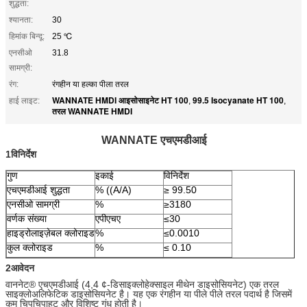
शुद्धता:
श्यानता:
30
हिमांक बिन्दू:
25 ℃
एनसीओ
31.8
सामग्री:
रंग:
रंगहीन या हल्का पीला तरल
WANNATE HMDI आइसोसाइनेट HT 100
99.5 Isocyanate HT 100
हाई लाइट:
,
,
तरल WANNATE HMDI
WANNATE एचएमडीआई
1विनिर्देश
गुण
इकाई
विनिर्देश
एचएमडीआई शुद्धता
% ((A/A)
≥ 99.50
एनसीओ सामग्री
%
≥3180
वर्णक संख्या
एपीएचए
≤30
हाइड्रोलाइज़ेबल क्लोराइड
%
≤0.0010
कुल क्लोराइड
%
≤ 0.10
2आवेदन
वाननेट® एचएमडीआई (4,4 ¢-डिसाइक्लोहेक्साइल मीथेन डाइसोसियनेट) एक तरल
साइक्लोअलिफेटिक डाइसोसियनेट है। यह एक रंगहीन या पीले पीले तरल पदार्थ है जिसमें
कम चिपचिपाहट और विशिष्ट गंध होती है।