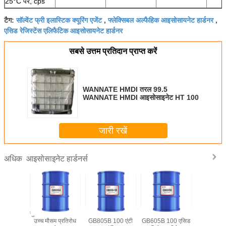
25°C पर, cps
सॉल्वेंट फ्री इलास्टिक क्यूरिंग एजेंट
फ्लेक्सिबल अल्फैहिक आइसोसायनेट हार्डनर
टैग:
,
,
एसिड रेजिस्टेंस एलिफैटिक आइसोसायनेट हार्डनर
सबसे उत्तम प्रतिदान प्राप्त करें
WANNATE HMDI तरल 99.5
WANNATE HMDI आइसोसाइनेट HT 100
जारी रखें
आइसोसाइनेट हार्डनर्स
अधिक
CURE
सुविधा GB605A 100
FEICURE
FEICURE
लचीलेपन में 
6G-85
उच्च मौसम प्रतिरोध
GB805B 100 एंटी
GB605B 100 एसिड
लिए FE