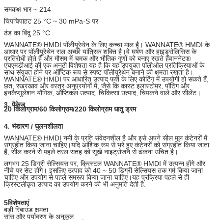
समकक्ष भार ~ 214
चिपचिपाहट 25 °C ~ 30 mPa·S पर
ठंड का बिंदु 25 °C
WANNATE® HMDI पॉलीयूरेथेन के लिए कच्चा माल है। WANNATE® HMDI के
आधार पर पॉलीयूरेथेन राल अच्छी यांत्रिक शक्ति है।वे घर्षण और हाइड्रोलिसिस के
प्रतिरोधी होते हैं और मौसम में चमक और भौतिक गुणों को बनाए रखते हैंवाननेट®
एचएमडीआई की एक अनूठी विशेषता यह है कि यह उपयुक्त पॉलीओल प्रतिक्रियाओं के
साथ संयुक्त होने पर ऑप्टिक रूप से स्पष्ट पॉलीयूरेथेन बनाने की क्षमता रखता है।
WANNATE® HMDI पर आधारित उत्पाद फर्श के लिए कोटिंग में उपयोगी हो सकते हैं,
छत, रखरखाव और वस्त्र अनुप्रयोगों में, जैसे कि कास्ट इलास्टोमर, पॉटिंग और
इनकैप्सुलेशन यौगिक, ऑप्टिकल उत्पाद, चिकित्सा उत्पाद, चिपकने वाले और सीलेंट।
3. पैकेज
20 किलोग्राम/60 किलोग्राम/220 किलोग्राम धातु ड्रम
4. भंडारण / घुलनशीलता
WANNATE® HMDI नमी के प्रति संवेदनशील है और इसे अपने सील मूल कंटेनरों में
संग्रहीत किया जाना चाहिए।यदि आंशिक रूप से भरे हुए कंटेनरों को संग्रहीत किया जाता
है, सील करने से पहले तरल सतह को सूखे नाइट्रोजन से ढंकना उचित है।
लगभग 25 डिग्री सेल्सियस पर, क्रिस्टल WANNATE® HMDI में उत्पन्न होंगे और
नीचे पर सेट होंगे। इसलिए उत्पाद को 40 ~ 50 डिग्री सेल्सियस तक गर्म किया जाना
चाहिए और उपयोग से पहले समरूप किया जाना चाहिए।यह प्रक्रिया पहले से ही
क्रिस्टलीकृत उत्पाद का उपयोग करने की भी अनुमति देती है.
5विशेषताएं
बड़ी रिबाउंड क्षमता
सांस और पर्यावरण के अनुकूल